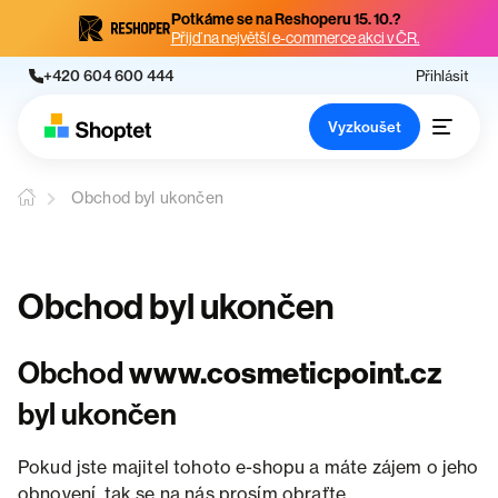
Potkáme se na Reshoperu 15. 10.?
Přijď na největší e-commerce akci v ČR.
+420 604 600 444
Přihlásit
Vyzkoušet
Obchod byl ukončen
Obchod byl ukončen
Obchod
www.cosmeticpoint.cz
byl ukončen
Pokud jste majitel tohoto e-shopu a máte zájem o jeho
obnovení, tak se na nás prosím obraťte.