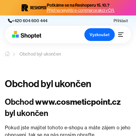
Potkáme se na Reshoperu 15. 10.?
Přijď na největší e-commerce akci v ČR.
+420 604 600 444
Přihlásit
Vyzkoušet
Obchod byl ukončen
Obchod byl ukončen
Obchod
www.cosmeticpoint.cz
byl ukončen
Pokud jste majitel tohoto e-shopu a máte zájem o jeho
obnovení, tak se na nás prosím obraťte.